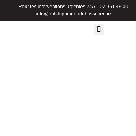
Pour les interventions urgentes 24/7 - 02 361 49 00
info@ontstoppingendebusscher.be
Service de drainage
Travaux de remise en état
Inspection par caméra
Dema-Bouw