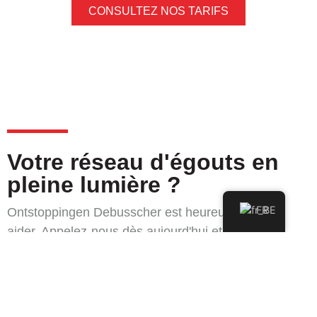
CONSULTEZ NOS TARIFS
Votre réseau d'égouts en
pleine lumière ?
FR
Ontstoppingen Debusscher est heureux de vous
aider. Appelez-nous dès aujourd'hui et prenez
rendez-vous pour une inspection par caméra de vos
canalisations dans le Brabant flamand et à Bruxelles.
Contactez nous